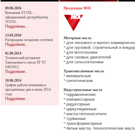
09.06.2016
Продукция MOL
Компания ST-OIL -
официальный дистрибъютер
TOTAL
Подробнее...
13.04.2016
Моторные масла
Распродажа складских остатков
для легкового и малого коммерческо
*
Подробнее...
для грузовой, строительной и внедо
*
для мототехники
*
01.09.2014
для газовых двигателей
*
Технический регламент
для сельхозтехники
*
Таможенного союза ТР ТС
030/2012.
Трансмиссионные масла
Подробнее...
минеральные
*
10.06.2014
синтетические
*
График работы компании в
праздничные дни в июне 2014
Индустриальные масла
года.
гидравлические
*
Подробнее...
компрессорные
*
редукторные
*
циркуляционные
*
масла-теплоносители
*
турбинные
*
трансформаторные
*
белые масла, технологические масл
*