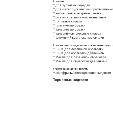
Смазки
для зубчатых передач
*
для металлургической промышленно
*
высокотемпературные смазки
*
смазки специального назначения
*
литиевые смазки
*
пластичные смазки
*
кальциевые смазки
*
кальций-комплексные смазки
*
алюминий-комплексные смазки
*
Смазочно-охлаждающие технологические с
СОЖ для лезвийной обработки
*
СОЖ для обработки давлением
*
Масла для лезвийной обработки
*
Масла для обработки давлением
*
Охлаждающая жидкость
антифризы/охлаждающие жидкости
*
Тормозные жидкости